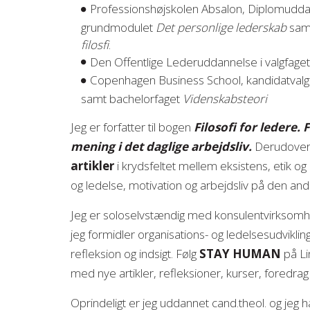
Professionshøjskolen Absalon, Diplomuddann
grundmodulet
Det personlige lederskab
sam
filosfi
.
Den Offentlige Lederuddannelse i valgfage
Copenhagen Business School, kandidatval
samt bachelorfaget
Videnskabsteori
Jeg er forfatter til bogen
Filosofi for ledere
mening i det daglige arbejdsliv.
Derudover 
artikler
i krydsfeltet mellem eksistens, etik o
og ledelse, motivation og arbejdsliv på den and
Jeg er soloselvstændig med konsulentvirkso
jeg formidler organisations- og ledelsesudviklin
refleksion og indsigt. Følg
STAY HUMAN
på Li
med nye artikler, refleksioner, kurser, foredrag
Oprindeligt er jeg uddannet cand.theol. og jeg h