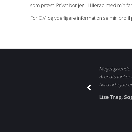
som præst. Privat bor jeg i Hillerød med min fam
For C.V. og yderligere information se min profil
Meget givende 
Arendts tanker 
hvad arbejde er
Lise Trap, So