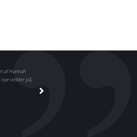
on af Hannah
nye vinkler på,