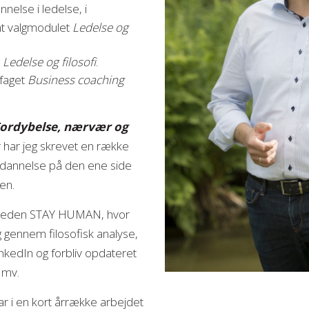
else i ledelse, i
t valgmodulet
Ledelse og
t
Ledelse og filosofi
.
gfaget
Business coaching
. Fordybelse, nærvær og
har jeg skrevet en række
g dannelse på den ene side
en.
mheden STAY HUMAN, hvor
g gennem filosofisk analyse,
nkedIn og forbliv opdateret
 mv.
ar i en kort årrække arbejdet