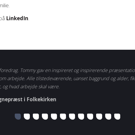
ilie.
 på
LinkedIn
.
foredrag. Tommy gav en inspireret og inspirerende præsentati
om arbejde. Alle tilstedeværende, uanset baggrund og alder, fik 
, og hvad arbejde skal være.
gnepræst i Folkekirken