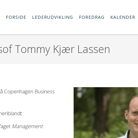
FORSIDE
LEDERUDVIKLING
FOREDRAG
KALENDER
osof Tommy Kjær Lassen
or på Copenhagen Business
eriblandt:
faget
Management