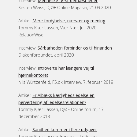
Interview:
Menneske først dernæst leder
Kirsten Weiss, DJØF Online Magasin, 21.09.2020
Artikel:
Mere fordybelse, nærvær og mening
Tommy Kjær Lassen, Vær Nær. Juli 2020.
RelationWise
Interview:
Sårbarheden forbinder os til hinanden
Diakonforbundet, april 2020
Interview:
Introverte har længere vej til
hjørnekontoret
Nils Würtzenfeld, F5.dk Interview. 7. februar 2019
Artikel:
Er Albæks kærlighedsledelse en
pervertering af ledelsesrelationen?
Tommy Kjær Lassen, DJØF Online forum, 17.
december 2018
Artikel:
Sandhed kommer i flere udgaver
Tommy Kjær Lassen, Forkant – Ledelse i