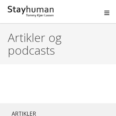
Gå til hovedindhold
Forside
Artikler og
Lederudvikling
podcasts
Foredrag
Kalender
Bøger
Artikler
ARTIKLER