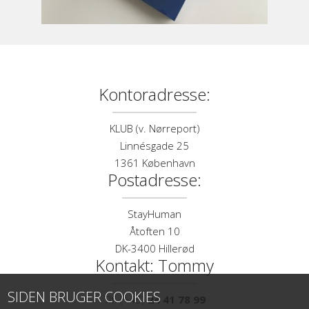
Kontoradresse:
KLUB (v. Nørreport)
Linnésgade 25
1361 København
Postadresse:
StayHuman
Åtoften 10
DK-3400 Hillerød
Kontakt: Tommy
SIDEN BRUGER COOKIES
Tlf: (+45)
24 41 78 99