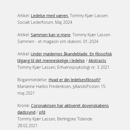
Tommy
Artikel:
Ledelse med væren.
Tommy Kjær Lassen.
Socialt Lederforum, Maj 2024
Blog
Artikel:
Sammen kan vi mere
. Tommy Kjær Lassen.
EN
Sammen - et magasin om diakoni. 01-2024
Artikel:
Under mødernes åkandeblade. En filosofisk
tilgang til det menneskelige i ledelse
/
Abstracts
Tommy Kjær Lassen, Erhvervspsykologi nr. 3 2021
Boganmeldelse:
Hvad er din ledelsesfilosofi?
Marianne Harbo Frederiksen, JyllandsPosten 15.
maj 2021
Kronik:
Coronakrisen har aktiveret dovenskabens
dødssynd
/
pfd
Tommy Kjær Lassen, Berlingske Tidende
28.02.2021